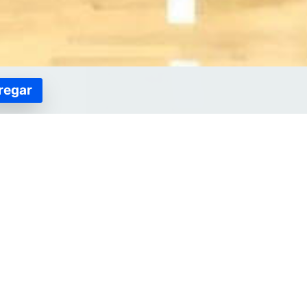
regar
Flexibilidad
e parte de la familia Urupan, adecuamos el