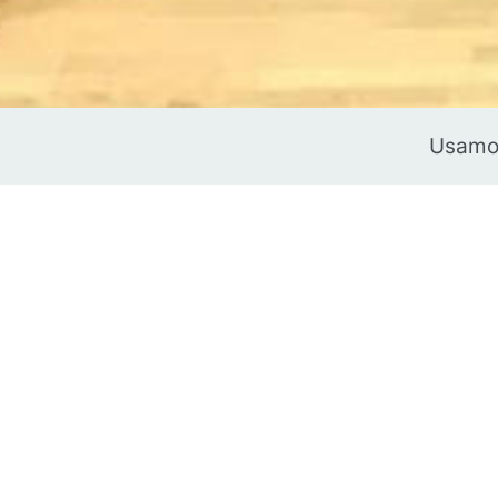
Usamos
Rendimiento
En el deporte dar todo de si, para poner l