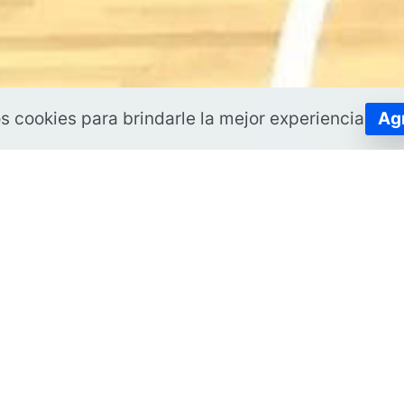
 cookies para brindarle la mejor experiencia.
Ag
Compromiso
a
Con los socios que hacen que nuestro Club
S